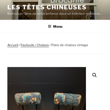
Aller
LES TÊTES CHINEUSES
au
Retrouver l'âme de votre enfance dans un intérieur moderne…
contenu
principal
Menu
Accueil
/
Fauteuils / Chaises
/ Paire de chaises vintage