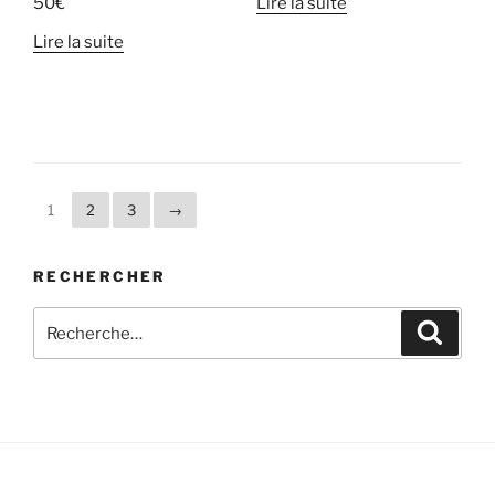
50
€
Lire la suite
Lire la suite
1
2
3
→
RECHERCHER
Recherche
Recher
pour
: