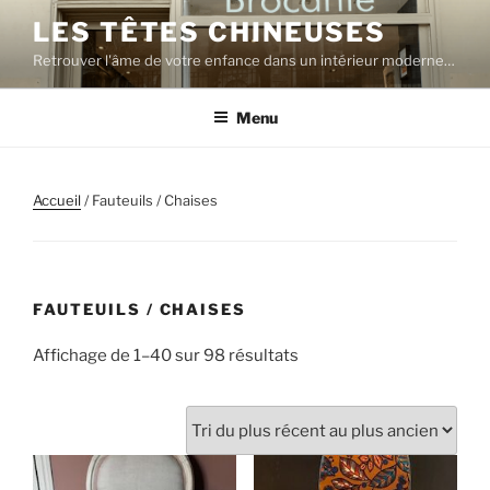
Aller
LES TÊTES CHINEUSES
au
Retrouver l'âme de votre enfance dans un intérieur moderne…
contenu
principal
Menu
Accueil
/ Fauteuils / Chaises
FAUTEUILS / CHAISES
Trié
Affichage de 1–40 sur 98 résultats
du
plus
récent
au
plus