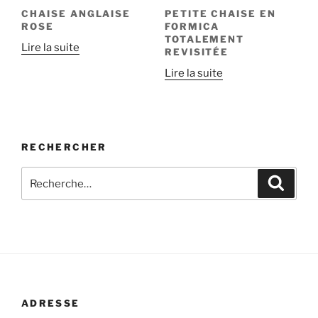
CHAISE ANGLAISE
PETITE CHAISE EN
ROSE
FORMICA
TOTALEMENT
Lire la suite
REVISITÉE
Lire la suite
RECHERCHER
Recherche
Recher
pour
:
ADRESSE