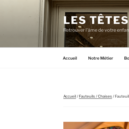
Aller
au
LES TÊTES
contenu
principal
Retrouver l'âme de votre enfa
Accueil
Notre Métier
Bo
Accueil
/
Fauteuils / Chaises
/ Fauteui