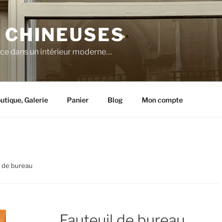
 CHINEUSES
nce dans un intérieur moderne…
utique, Galerie
Panier
Blog
Mon compte
l de bureau
Fauteuil de bureau