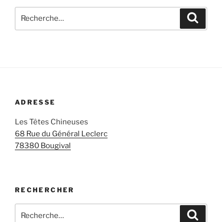
Recherche
Recher
pour
:
ADRESSE
Les Têtes Chineuses
68 Rue du Général Leclerc
78380 Bougival
RECHERCHER
Recherche
Recher
pour