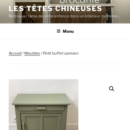
Aller
LES TÊTES CHINEUSES
au
Retrouver l'âme de votre enfance dans un intérieur moderne…
contenu
principal
Menu
Accueil
/
Meubles
/ Petit buffet parisien