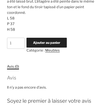
a été laissé brut. L’étagère a été peinte dans le même
ton et le fond du tiroir tapissé d’un papier peint
coordonné.
L 58
P 37
H 58
quantité
Ajouter au panier
de
Catégorie :
Meubles
Petit
buffet
parisien
Avis (0)
Avis
Il n’y a pas encore d’avis.
Soyez le premier à laisser votre avis