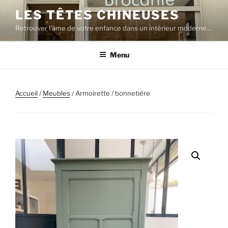
Aller
LES TÊTES CHINEUSES
au
Retrouver l'âme de votre enfance dans un intérieur moderne…
contenu
principal
Menu
Accueil
/
Meubles
/ Armoirette / bonnetière