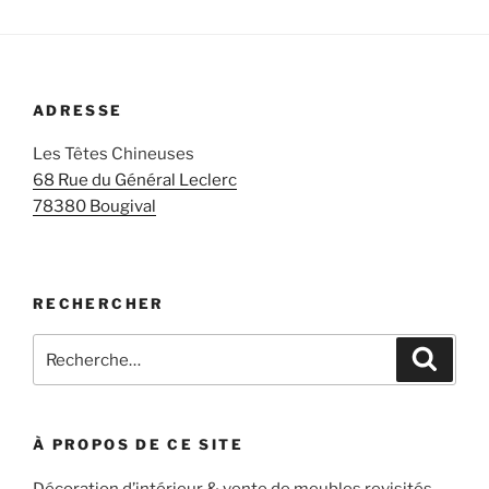
ADRESSE
Les Têtes Chineuses
68 Rue du Général Leclerc
78380 Bougival
RECHERCHER
Recherche
Recher
pour
:
À PROPOS DE CE SITE
Décoration d’intérieur & vente de meubles revisités.