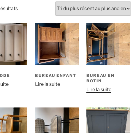
Trié
ésultats
du
plus
récent
au
plus
ancien
ODE
BUREAU ENFANT
BUREAU EN
ROTIN
suite
Lire la suite
Lire la suite