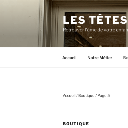
Aller
au
LES TÊTES
contenu
principal
Retrouver l'âme de votre enfa
Accueil
Notre Métier
Bo
Accueil
/
Boutique
/ Page 5
BOUTIQUE